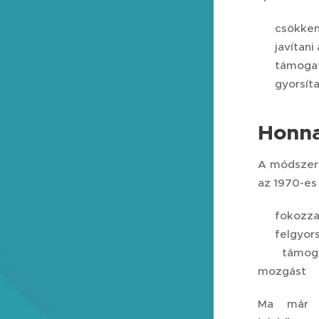
✔️ csökken
✔️ javítani
✔️ támoga
✔️ gyorsíta
Honna
A módsze
az 1970-es 
👉 fokozza
👉 felgyors
👉 támoga
mozgást
Ma már n