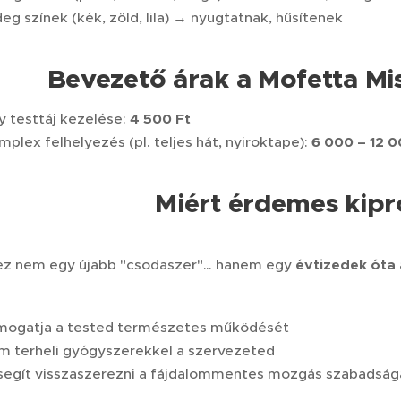
eg színek (kék, zöld, lila) → nyugtatnak, hűsítenek
Bevezető árak a Mofetta M
y testtáj kezelése:
4 500 Ft
plex felhelyezés (pl. teljes hát, nyiroktape):
6 000 – 12 0
Miért érdemes kip
ez nem egy újabb "csodaszer"… hanem egy
évtizedek óta 
mogatja a tested természetes működését
m terheli gyógyszerekkel a szervezeted
segít visszaszerezni a fájdalommentes mozgás szabadság