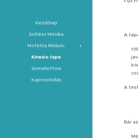
Kezdőlap
Soltész Mónika
A tap
Mofetta Miskolc
✨ töb
✨ jav
Kinesio tape
✨ kön
SomaticFlow
✨ csö
Kapcsolódás
A test
Bár a
🔴 Me