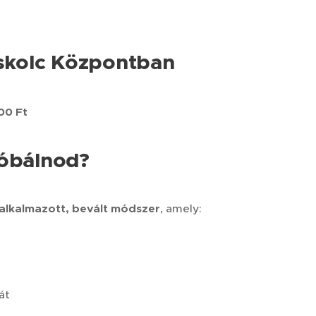
iskolc Központban
00 Ft
róbálnod?
alkalmazott, bevált módszer
, amely:
át