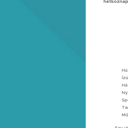
hétköznap
✔️ Hú
✔️ Ízü
✔️ Há
✔️ Ny
✔️ Sp
✔️ Ta
✔️ Műt
Egy j