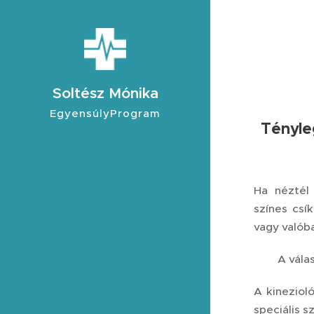
Soltész Mónika
EgyensúlyProgram
Tényleg
Ha néztél 
színes csí
vagy valób
A vála
A kineziol
speciális s