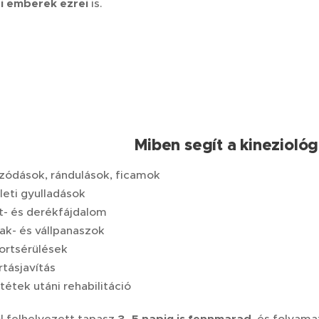
i emberek ezrei
is.
Miben segít a kineziológ
zódások, rándulások, ficamok
leti gyulladások
t- és derékfájdalom
ak- és vállpanaszok
ortsérülések
rtásjavítás
étek utáni rehabilitáció
ól felhelyezett tapasz
, és folyama