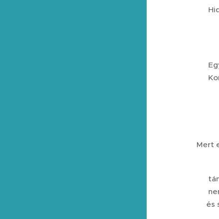
🔵 Hid
💚 Eg
💚 Kom
Mert 
👉 tá
👉 ne
👉és 