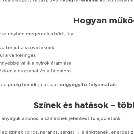
3–5 napig is fennmarad
Hogyan műkö
asz enyhén megemeli a bőrt, így:
b tér jut a szöveteknek
ul a vérkeringés
nyebbé válik a nyirok áramlása
kken a duzzanat és a fájdalom
ed pedig beindítja a saját
öngyógyító folyamatait
.
Színek és hatások – töb
z anyaguk azonos, a színeknek jelentést tulajdonítunk:
leg színek (piros, narancs, sárga) → élénkítenek, energetiz