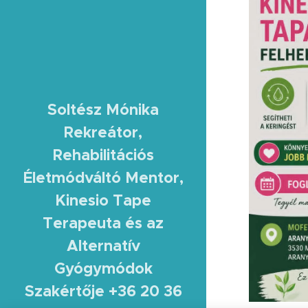
Soltész Mónika
Rekreátor,
Rehabilitációs
Életmódváltó
Mentor,
Kinesio Tape
Terapeuta és az
Alternatív
Gyógymódok
Szakértője +36 20 36