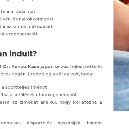
teni a fájdalmat
 a vér- és nyirokkeringést
tni az izmok működését
ni a regenerációt
n indult?
rt
Dr. Kenzo Kase japán orvos
fejlesztette ki
évek végén. Eredetileg a cél az volt, hogy:
 a sportteljesítményt
ítsa a sérülések utáni regenerációt
ssa az izmokat anélkül, hogy korlátozná a
emcsak élsportolók használják, hanem