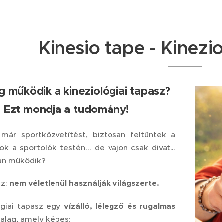
Kinesio tape - Kinezi
 működik a kineziológiai tapasz?
Ezt mondja a tudomány!
már sportközvetítést, biztosan feltűntek a
kok a sportolók testén... de vajon csak divat…
an működik?
sz:
nem véletlenül használják világszerte.
ógiai tapasz egy
vízálló, lélegző és rugalmas
zalag, amely képes: